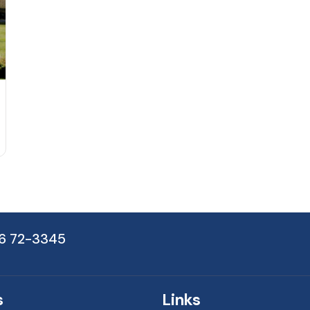
6 72-3345
s
Links